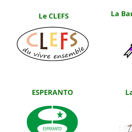
La Ba
Le CLEFS
ESPERANTO
L