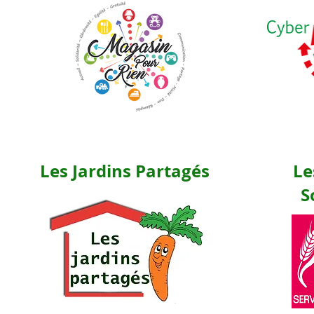
Les Jardins Partagés
Le
S